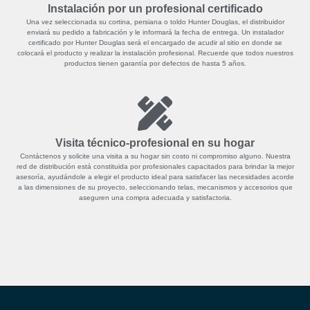
Instalación por un profesional certificado
Una vez seleccionada su cortina, persiana o toldo Hunter Douglas, el distribuidor
enviará su pedido a fabricación y le informará la fecha de entrega. Un instalador
certificado por Hunter Douglas será el encargado de acudir al sitio en donde se
colocará el producto y realizar la instalación profesional. Recuerde que todos nuestros
productos tienen garantía por defectos de hasta 5 años.
Visita técnico-profesional en su hogar
Contáctenos y solicite una visita a su hogar sin costo ni compromiso alguno. Nuestra
red de distribución está constituida por profesionales capacitados para brindar la mejor
asesoría, ayudándole a elegir el producto ideal para satisfacer las necesidades acorde
a las dimensiones de su proyecto, seleccionando telas, mecanismos y accesorios que
aseguren una compra adecuada y satisfactoria.